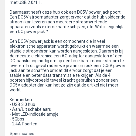
met USB 2.0/1.1.
Daarnaast heeft deze hub ook een DC5V power jack poort.
Een DC5V stroomadapter zorgt ervoor dat de hub voldoende
stroom kan leveren aan meerdere stroomvretende
apparaten zoals externe harde schijven, etc. Wat is eigenlijk
een DC power jack ?
Een DC5V power jack is een component die in veel
elektronische apparaten wordt gebruikt en waarmee een
stabiele stroombron kan worden aangesloten. Daarom is bij
de meeste elektronica een AC-adapter aangesloten of een
DC-aansluiting nodig om op een bruikbare manier stroom te
leveren. In dit geval raden we je aan om ook een DC5V power
jack aan te schaffen omdat dit ervoor zorgt dat je een
stabiele en beter data transmissie te krijgen. Als de 4
poorten bijvoorbeeld teveel kracht gebruiken zonder een
DC5V adapter dan kan het zo zijn dat de artikel niet meer
werkt.
Kenmerken :
- USB 3.0 hub
- Aan/Uit schakelaars
- Met LED-indicatielampje
- 5Gbps
- 2.4A Poorten
Specificaties: