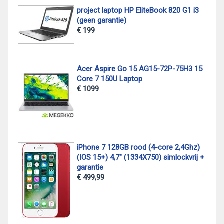
project laptop HP EliteBook 820 G1 i3
(geen garantie)
€ 199
Acer Aspire Go 15 AG15-72P-75H3 15
Core 7 150U Laptop
€ 1099
iPhone 7 128GB rood (4-core 2,4Ghz)
(IOS 15+) 4,7" (1334X750) simlockvrij +
garantie
€ 499,99