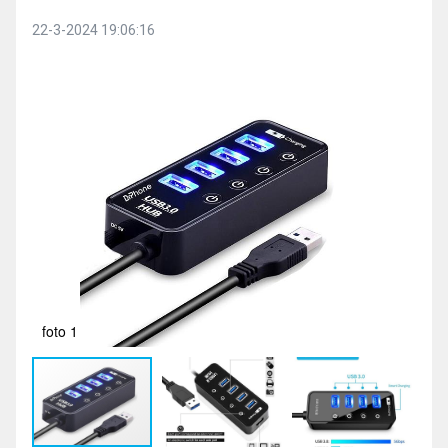
22-3-2024 19:06:16
foto 1
fot