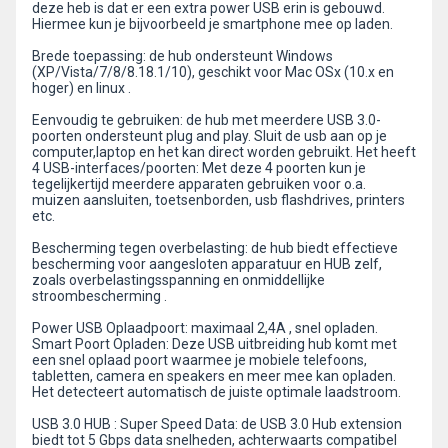
deze heb is dat er een extra power USB erin is gebouwd.
Hiermee kun je bijvoorbeeld je smartphone mee op laden.
Brede toepassing: de hub ondersteunt Windows
(XP/Vista/7/8/8.18.1/10), geschikt voor Mac OSx (10.x en
hoger) en linux .
Eenvoudig te gebruiken: de hub met meerdere USB 3.0-
poorten ondersteunt plug and play. Sluit de usb aan op je
computer,laptop en het kan direct worden gebruikt. Het heeft
4 USB-interfaces/poorten: Met deze 4 poorten kun je
tegelijkertijd meerdere apparaten gebruiken voor o.a.
muizen aansluiten, toetsenborden, usb flashdrives, printers
etc.
Bescherming tegen overbelasting: de hub biedt effectieve
bescherming voor aangesloten apparatuur en HUB zelf,
zoals overbelastingsspanning en onmiddellijke
stroombescherming .
Power USB Oplaadpoort: maximaal 2,4A , snel opladen.
Smart Poort Opladen: Deze USB uitbreiding hub komt met
een snel oplaad poort waarmee je mobiele telefoons,
tabletten, camera en speakers en meer mee kan opladen.
Het detecteert automatisch de juiste optimale laadstroom.
USB 3.0 HUB : Super Speed Data: de USB 3.0 Hub extension
biedt tot 5 Gbps data snelheden, achterwaarts compatibel