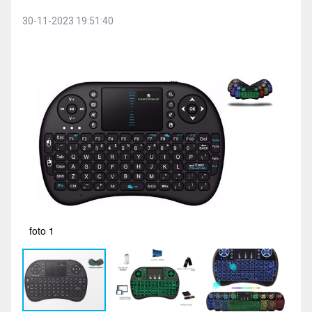
30-11-2023 19:51:40
foto 1
fot