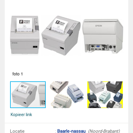
foto 1
fot
Kopieer link
Locatie
:
Baarle-nassau
(Noord-Brabant)