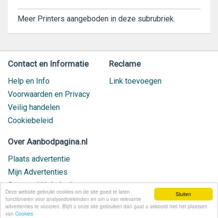
Meer Printers aangeboden in deze subrubriek.
Contact en Informatie
Reclame
Help en Info
Link toevoegen
Voorwaarden en Privacy
Veilig handelen
Cookiebeleid
Over Aanbodpagina.nl
Plaats advertentie
Mijn Advertenties
Contact / Helpdesk
Deze website gebruikt cookies om de site goed te laten
Sluiten
Nieuw geplaatst
functioneren voor analysedoeleinden en om u van relevante
advertenties te voorzien. Blijft u onze site gebruiken dan gaat u akkoord met het plaatsen
van
Cookies