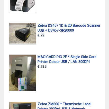
Zebra DS457 1D & 2D Barcode Scanner
USB + DS457-SR20009
€ 79
MAGICARD RIO 2E * Single Side Card
Printer Colour USB / LAN 300DPI
€ 295
Zebra ZM600 * Thermische Label
Printer 203Dpi USB & Network