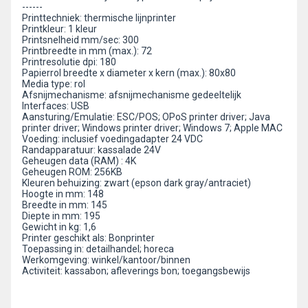
------
Printtechniek: thermische lijnprinter
Printkleur: 1 kleur
Printsnelheid mm/sec: 300
Printbreedte in mm (max.): 72
Printresolutie dpi: 180
Papierrol breedte x diameter x kern (max.): 80x80
Media type: rol
Afsnijmechanisme: afsnijmechanisme gedeeltelijk
Interfaces: USB
Aansturing/Emulatie: ESC/POS; OPoS printer driver; Java
printer driver; Windows printer driver; Windows 7; Apple MAC
Voeding: inclusief voedingadapter 24 VDC
Randapparatuur: kassalade 24V
Geheugen data (RAM) : 4K
Geheugen ROM: 256KB
Kleuren behuizing: zwart (epson dark gray/antraciet)
Hoogte in mm: 148
Breedte in mm: 145
Diepte in mm: 195
Gewicht in kg: 1,6
Printer geschikt als: Bonprinter
Toepassing in: detailhandel; horeca
Werkomgeving: winkel/kantoor/binnen
Activiteit: kassabon; afleverings bon; toegangsbewijs