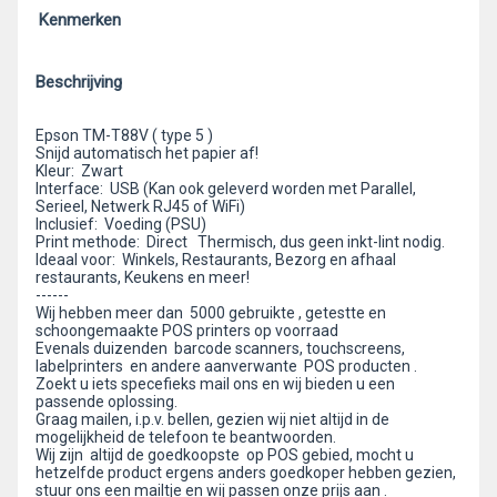
Kenmerken
Beschrijving
Epson TM-T88V ( type 5 )
Snijd automatisch het papier af!
Kleur: Zwart
Interface: USB (Kan ook geleverd worden met Parallel,
Serieel, Netwerk RJ45 of WiFi)
Inclusief: Voeding (PSU)
Print methode: Direct Thermisch, dus geen inkt-lint nodig.
Ideaal voor: Winkels, Restaurants, Bezorg en afhaal
restaurants, Keukens en meer!
------
Wij hebben meer dan 5000 gebruikte , getestte en
schoongemaakte POS printers op voorraad
Evenals duizenden barcode scanners, touchscreens,
labelprinters en andere aanverwante POS producten .
Zoekt u iets specefieks mail ons en wij bieden u een
passende oplossing.
Graag mailen, i.p.v. bellen, gezien wij niet altijd in de
mogelijkheid de telefoon te beantwoorden.
Wij zijn altijd de goedkoopste op POS gebied, mocht u
hetzelfde product ergens anders goedkoper hebben gezien,
stuur ons een mailtje en wij passen onze prijs aan .