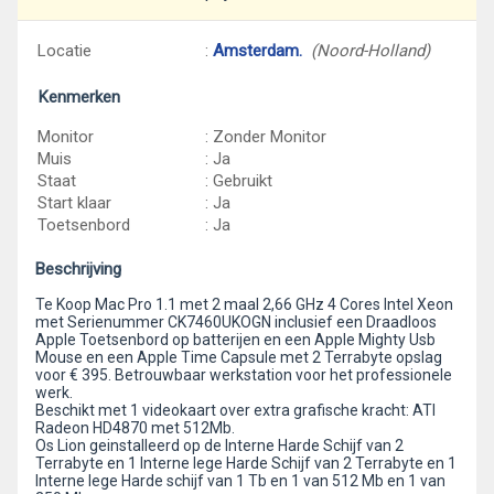
Locatie
:
Amsterdam.
(Noord-Holland)
Kenmerken
Monitor
: Zonder Monitor
Muis
: Ja
Staat
: Gebruikt
Start klaar
: Ja
Toetsenbord
: Ja
Beschrijving
Te Koop Mac Pro 1.1 met 2 maal 2,66 GHz 4 Cores Intel Xeon
met Serienummer CK7460UKOGN inclusief een Draadloos
Apple Toetsenbord op batterijen en een Apple Mighty Usb
Mouse en een Apple Time Capsule met 2 Terrabyte opslag
voor € 395. Betrouwbaar werkstation voor het professionele
werk.
Beschikt met 1 videokaart over extra grafische kracht: ATI
Radeon HD4870 met 512Mb.
Os Lion geinstalleerd op de Interne Harde Schijf van 2
Terrabyte en 1 Interne lege Harde Schijf van 2 Terrabyte en 1
Interne lege Harde schijf van 1 Tb en 1 van 512 Mb en 1 van