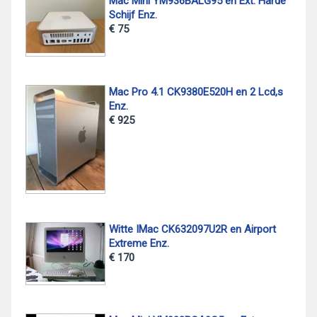
Mac Mini YM936BALG95 en Ext. Harde
Schijf Enz.
€ 75
Mac Pro 4.1 CK9380E520H en 2 Lcd,s
Enz.
€ 925
Witte IMac CK632097U2R en Airport
Extreme Enz.
€ 170