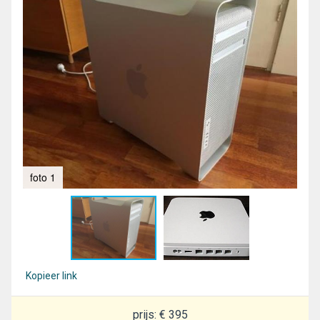
foto 1
fot
Kopieer link
prijs: € 395