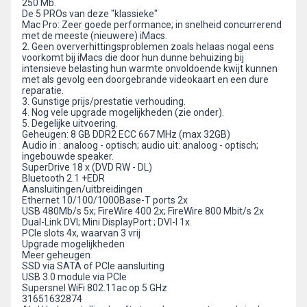
250 Mb.
De 5 PROs van deze "klassieke"
Mac Pro: Zeer goede performance; in snelheid concurrerend
met de meeste (nieuwere) iMacs.
2. Geen oververhittingsproblemen zoals helaas nogal eens
voorkomt bij iMacs die door hun dunne behuizing bij
intensieve belasting hun warmte onvoldoende kwijt kunnen
met als gevolg een doorgebrande videokaart en een dure
reparatie.
3. Gunstige prijs/prestatie verhouding.
4. Nog vele upgrade mogelijkheden (zie onder).
5. Degelijke uitvoering.
Geheugen: 8 GB DDR2 ECC 667 MHz (max 32GB)
Audio in : analoog - optisch; audio uit: analoog - optisch;
ingebouwde speaker.
SuperDrive 18 x (DVD RW - DL)
Bluetooth 2.1 +EDR
Aansluitingen/uitbreidingen
Ethernet 10/100/1000Base-T ports 2x
USB 480Mb/s 5x; FireWire 400 2x; FireWire 800 Mbit/s 2x
Dual-Link DVI; Mini DisplayPort ; DVI-I 1x.
PCIe slots 4x, waarvan 3 vrij
Upgrade mogelijkheden
Meer geheugen
SSD via SATA of PCIe aansluiting
USB 3.0 module via PCIe
Supersnel WiFi 802.11ac op 5 GHz
31651632874