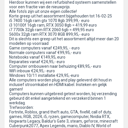
Hierdoor kunnen wij een refurbished systeem samenstellen
voor een fractie van de nieuwprijs.
Alle foto's zijn uit onze eigen collectie!
Korte greep uit het assortiment bijgehouden tot 16-02-25
i5 7400 16gb ram gtx 1070 8gb 399,99,- euro
i3 10100f 16gb ram, RTX 3050 8gb = 419,99 euro
i7 7700k 32gb ram RTX 2060 6gb = 499,95 euro
5600x 32gb ram RTX 3070 8GB 899,95,- euro
Dit is slechts een greep uit het assortiment altijd meer dan 20
modellen op voorraad
Game computers vanaf €249,95, - euro
Normale computers vanaf €99,95,- euro
Notebooks vanaf €149,95, euro
Reparaties vanaf €24,95,- euro
Computer ombouwen naar behuizing €89,95,- euro
WiFi inbouw €24,95,- euro
Windows 10/11 installatie €29,95,-euro
Alle computers worden plug and play geleverd dit houd in
inclusief stroomkabel en HDMI kabel. Insteken en gelijk
gamen!
Computers kunnen uitgebreid getest worden, bij verzending
gebeurd dit enkel aangetekend en verzekerd binnen 1
werkdag.
Trefwoorden:
Fortnite, Roblox, grand theft auto, GTA, fiveM, call of duty,
games, RGB, 2024, i5, ryzen, gamecomputer, Nvidia RTX,
Hogwarts Legacy, Baldur's Gate 3, steam, geforce, minecraft
Cuberpunk2077, Apex Legends, mario, Diablo IV, World of