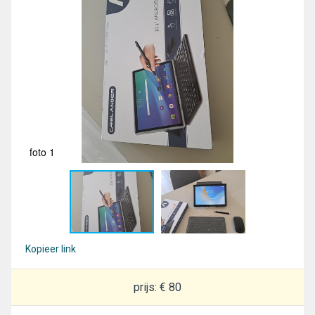
foto 1
fot
Kopieer link
prijs: € 80