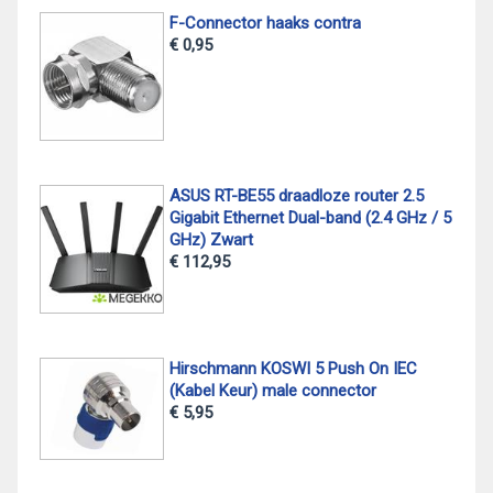
F-Connector haaks contra
€ 0,95
ASUS RT-BE55 draadloze router 2.5
Gigabit Ethernet Dual-band (2.4 GHz / 5
GHz) Zwart
€ 112,95
Hirschmann KOSWI 5 Push On IEC
(Kabel Keur) male connector
€ 5,95