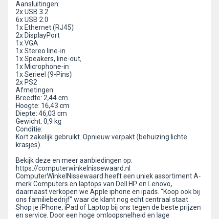
Aansluitingen:
2x USB 3.2
6x USB 2.0
1x Ethernet (RJ45)
2x DisplayPort
1x VGA
1x Stereo line-in
1x Speakers, line-out,
1x Microphone-in
1x Serieel (9-Pins)
2x PS2
Afmetingen:
Breedte: 2,44 cm
Hoogte: 16,43 cm
Diepte: 46,03 cm
Gewicht: 0,9 kg
Conditie:
Kort zakelijk gebruikt. Opnieuw verpakt (behuizing lichte
krasjes).
Bekijk deze en meer aanbiedingen op:
https://computerwinkelnissewaard.nl
ComputerWinkelNissewaard heeft een uniek assortiment A-
merk Computers en laptops van Dell HP en Lenovo,
daarnaast verkopen we Apple iphone en ipads. "Koop ook bij
ons familiebedrijf" waar de klant nog echt centraal staat.
Shop je iPhone, iPad of Laptop bij ons tegen de beste prijzen
en service. Door een hoge omloopsnelheid en lage